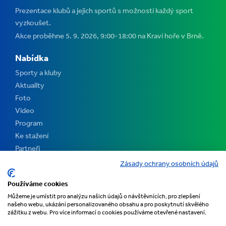
Prezentace klubů a jejich sportů s možností každý sport
vyzkoušet.
Akce proběhne 5. 9. 2026, 9:00-18:00 na Kraví hoře v Brně.
Nabídka
Sporty a kluby
Aktuality
Foto
Video
Program
Ke stažení
Partneři
Kontakt
Zásady ochrany osobních údajů
Pořadatelé
Používáme cookies
Můžeme je umístit pro analýzu našich údajů o návštěvnících, pro zlepšení
našeho webu, ukázání personalizovaného obsahu a pro poskytnutí skvělého
zážitku z webu. Pro více informací o cookies používáme otevřené nastavení.