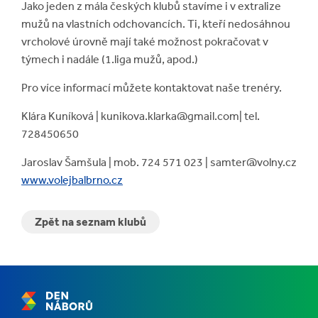
Jako jeden z mála českých klubů stavíme i v extralize
mužů na vlastních odchovancích. Ti, kteří nedosáhnou
vrcholové úrovně mají také možnost pokračovat v
týmech i nadále (1.liga mužů, apod.)
Pro více informací můžete kontaktovat naše trenéry.
Klára Kuníková
|
kunikova.klarka@gmail.com
|
tel.
728450650
Jaroslav Šamšula | mob. 724 571 023 | samter@volny.cz
www.volejbalbrno.cz
Zpět na seznam klubů