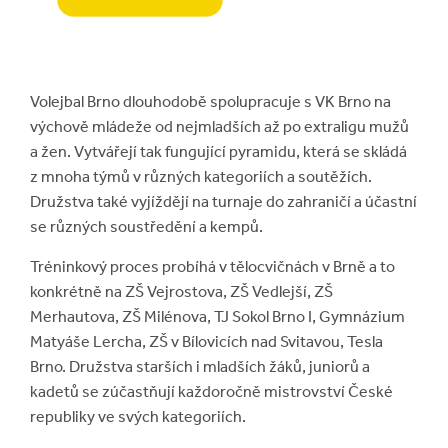
Volejbal Brno dlouhodobě spolupracuje s VK Brno na
výchově mládeže od nejmladších až po extraligu mužů
a žen. Vytvářejí tak fungující pyramidu, která se skládá
z mnoha týmů v různých kategoriích a soutěžích.
Družstva také vyjíždějí na turnaje do zahraničí a účastní
se různých soustředění a kempů.
Tréninkový proces probíhá v tělocvičnách v Brně a to
konkrétně na ZŠ Vejrostova, ZŠ Vedlejší, ZŠ
Merhautova, ZŠ Milénova, TJ Sokol Brno I, Gymnázium
Matyáše Lercha, ZŠ v Bílovicích nad Svitavou, Tesla
Brno. Družstva starších i mladších žáků, juniorů a
kadetů se zúčastňují každoročně mistrovství České
republiky ve svých kategoriích.