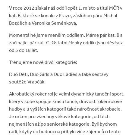
V roce 2012 získal náš oddíl opět 1. místo a titul MČR v
kat. B, které se konalo v Praze, zásluhou páru Michal
Bozděch a Veronika Seménková.
Momentálně jsme menším oddílem. Máme pár kat. B a
začínající pár kat. C. Ostatní členky oddílu jsou děvčata
od 5 do 18 let.
Trénujeme nové dívčí kategorie:
Duo Děti, Duo Girls a Duo Ladies a také sestavy
soutěže Vrabčák.
Akrobatický rokenrol je velmi dynamický taneční sport,
který v sobě spojuje krásu tance, dravost rokenrolové
hudby a u vyšších kategorií také náročnost akrobacie.
Je určen pro všechny věkové kategorie, od těch
nejmenších až po seniorské kategorie. Byli bychom
rádi, kdyby do budoucna přibylo více zájemců o tento