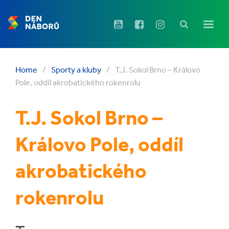
Home
/
Sporty a kluby
/
T.J. Sokol Brno – Královo
Pole, oddíl akrobatického rokenrolu
T.J. Sokol Brno –
Královo Pole, oddíl
akrobatického
rokenrolu