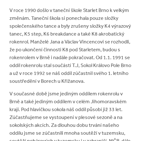
V roce 1990 došlo v taneční škole Starlet Brno k velkým
změnám. Taneční škola si ponechala pouze složky
společenského tance a byly zrušeny složky K4 výrazový
tanec, K5 step, K6 breakdance a také K8 akrobatický
rokenrol. Manželé Jana a Václav Vincencovi se rozhodli,
že po ukončení činnosti K8 pod Starletem, budou s
rokenrolem v Brně i nadále pokračovat. Od 1.1. 1991 se
oddíl rokenrolu stal součástí T.J, Sokol Královo Pole Brno
a už v roce 1992 se náš oddíl zúčastnil svého 1. letního
soustředění v Borech u Křižanova.
V současné době jsme jediným oddílem rokenrolu v
Brně a také jediným oddílem v celém Jihomoravském
kraji. Pod hlavičkou sokola náš oddíl působí již 33 let.
Zúčastňujeme se vystoupení v plesové sezoně a na
sokolských akcích. Za dlouhou dobu trvání našeho
oddílu jsme se zúčastnili mnoha soutěží v tuzemsku,
soutěží pohárových v tuzemsku i v zahraničí, MČR, dále