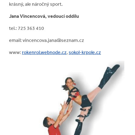
krásný, ale náročný sport.
Jana Vincencová, vedoucí oddílu
tel.: 725 363 410
email: vincencova.jana@seznam.cz
www:
rokenrol.webnode.cz
,
sokol-krpole.cz