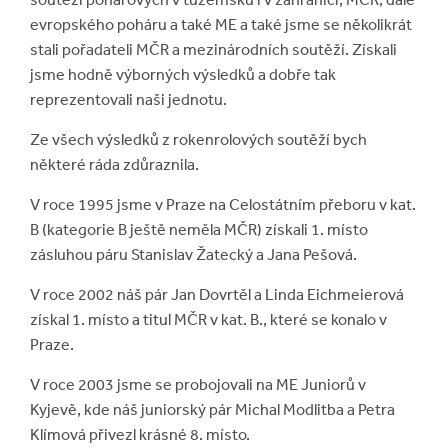
evropského poháru a také ME a také jsme se několikrát
stali pořadateli MČR a mezinárodních soutěží. Získali
jsme hodně výborných výsledků a dobře tak
reprezentovali naši jednotu.
Ze všech výsledků z rokenrolových soutěží bych
některé ráda zdůraznila.
V roce 1995 jsme v Praze na Celostátním přeboru v kat.
B (kategorie B ještě neměla MČR) získali 1. místo
zásluhou páru Stanislav Žatecký a Jana Pešová.
V roce 2002 náš pár Jan Dovrtěl a Linda Eichmeierová
získal 1. místo a titul MČR v kat. B., které se konalo v
Praze.
V roce 2003 jsme se probojovali na ME Juniorů v
Kyjevě, kde náš juniorský pár Michal Modlitba a Petra
Klímová přivezl krásné 8. místo.