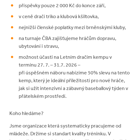
příspěvky pouze 2 000 Kč do konce září,
v ceně dračí triko a klubová kšiltovka,
nejnižší členské poplatky mezi brněnskými kluby,
na turnaje ČBA zajišťujeme hráčům dopravu,
ubytování i stravu,
možnost účasti na Letním dračím kempu v
termínu 27. 7. – 31.7. 2026 –
při úspěšném náboru nabízíme 50% slevu na tento
kemp, který je ideální příležitostí pro nové hráče,
jak si užít intenzivní a zábavný baseballový týden v
přátelském prostředí.
Koho hledáme?
Jsme organizace která systematicky pracujeme od
mládeže. Držíme si standart kvality tréninku. V