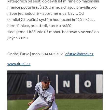
kategoriích od šesti do devíti let míříme do maximální
hranice počtu hráčů 20. U mladších jsou pravidla pro
nábor jednoduché = sport mě musí bavit. Od
osmiletých začíná systém hodnocení hráčů = zápal,
herní funkce, prostředí, které u hráčů
sledujeme. Hráči zde už mohou hostovat v sezoně do
jiných klubu.
Ondřej Furko | mob. 604 665 392 |
ofurko@draci.cz
www.draci.cz