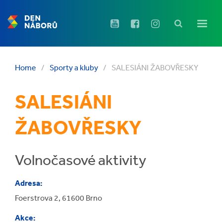
Home
/
Sporty a kluby
/
SALESIÁNI ŽABOVŘESKY
SALESIÁNI
ŽABOVŘESKY
Volnočasové aktivity
Adresa:
Foerstrova 2, 61600 Brno
Akce: