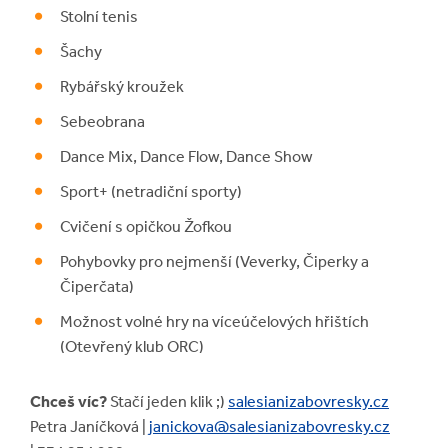
Stolní tenis
Šachy
Rybářský kroužek
Sebeobrana
Dance Mix, Dance Flow, Dance Show
Sport+ (netradiční sporty)
Cvičení s opičkou Žofkou
Pohybovky pro nejmenší (Veverky, Čiperky a
Čiperčata)
Možnost volné hry na víceúčelových hřištích
(Otevřený klub ORC)
Chceš víc?
Stačí jeden klik ;)
salesianizabovresky.cz
Petra Janíčková |
janickova@salesianizabovresky.cz