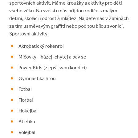
sportovních aktivit. Máme kroužky a aktivity pro děti
všeho věku. Na své si u nás přijdou rodiče s malými
dětmi, školáci i odrostlá mládež. Najdete nás v Žabinách
za tím usměvavým graffiti nebo pod tou bílou zvonicí.
Sportovní aktivity:
Akrobatický rokenrol
Míčovky – házej, chytej a bav se
Power Kids (zlepši svou kondici)
Gymnastika hrou
Fotbal
Florbal
Hokejbal
Atletika
Volejbal