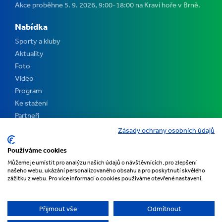
Akce proběhne 5. 9. 2026, 9:00-18:00 na Kraví hoře v Brně.
Nabídka
Sporty a kluby
Aktuality
Foto
Video
Program
Ke stažení
Partneři
Kontakt
Zásady ochrany osobních údajů
Pořadatelé
Používáme cookies
Můžeme je umístit pro analýzu našich údajů o návštěvnících, pro zlepšení
našeho webu, ukázání personalizovaného obsahu a pro poskytnutí skvělého
zážitku z webu. Pro více informací o cookies používáme otevřené nastavení.
Přijmout vše
Odmítnout