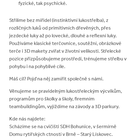
fyzické, tak psychické.
Střílíme bez mířidel (instinktivní lukostřelba), z
rozličných luků od primitivních dřevěných, přes
jezdecké luky až po lovecké, dlouhé a reflexní luky.
Používáme klasické terčovnice, soutěžní, obrázkové
terče i 3D makety zvířat v životní velikosti. Střelecké
pozice přizpůsobujeme prostředí, trénujeme střelbu v
pohybu i na pohyblivé cíle.
Máš cíl? Pojď na něj zamířit společně s námi.
Věnujeme se pravidelným lukostřeleckým výcvikům,
programům pro školky a školy, firemním
teambuildingům, vyjíždíme na závody a 3D parkury.
Kde nás najdete:
Scházíme se na cvičišti SDH Bohunice, v šermírně
Domu rytířských ctností v Brně – Starý Lískovec.