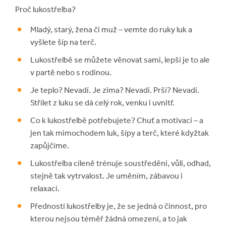
Proč lukostřelba?
Mladý, starý, žena či muž – vemte do ruky luk a
vyšlete šíp na terč.
Lukostřelbě se můžete věnovat sami, lepší je to ale
v partě nebo s rodinou.
Je teplo? Nevadí. Je zima? Nevadí. Prší? Nevadí.
Střílet z luku se dá celý rok, venku i uvnitř.
Co k lukostřelbě potřebujete? Chuť a motivaci – a
jen tak mimochodem luk, šípy a terč, které kdyžtak
zapůjčíme.
Lukostřelba cíleně trénuje soustředění, vůli, odhad,
stejně tak vytrvalost. Je uměním, zábavou i
relaxací.
Předností lukostřelby je, že se jedná o činnost, pro
kterou nejsou téměř žádná omezení, a to jak