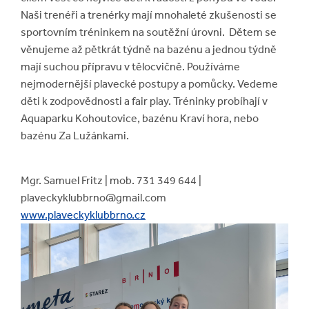
Naši trenéři a trenérky mají mnohaleté zkušenosti se
sportovním tréninkem na soutěžní úrovni. ​ Dětem se
věnujeme až pětkrát týdně na bazénu a jednou týdně
mají suchou přípravu v tělocvičně. Používáme
nejmodernější plavecké postupy a pomůcky​. Vedeme
děti k zodpovědnosti a fair play. ​Tréninky probíhají v
Aquaparku Kohoutovice​,​ bazénu Kraví hora​, nebo
bazénu Za Lužánkami.
Mgr. Samuel Fritz | mob. 731 349 644 |
plaveckyklubbrno@gmail.com
www.plaveckyklubbrno.cz