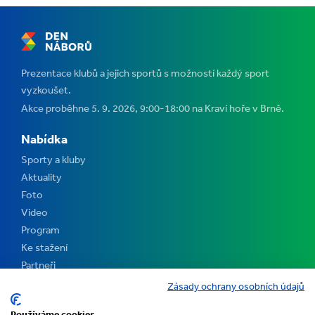
Prezentace klubů a jejich sportů s možností každý sport
vyzkoušet.
Akce proběhne 5. 9. 2026, 9:00-18:00 na Kraví hoře v Brně.
Nabídka
Sporty a kluby
Aktuality
Foto
Video
Program
Ke stažení
Partneři
Kontakt
Zásady ochrany osobních údajů
Pořadatelé
Používáme cookies