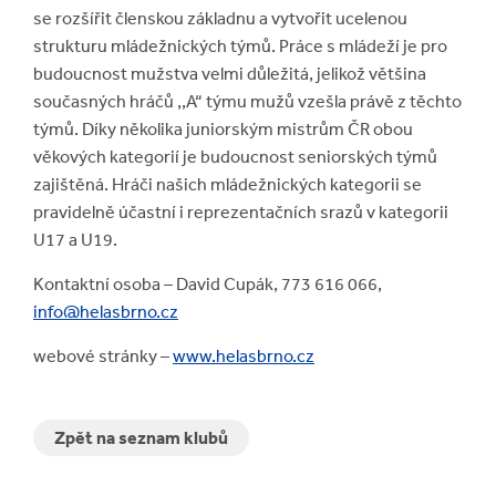
se rozšířit členskou základnu a vytvořit ucelenou
strukturu mládežnických týmů. Práce s mládeží je pro
budoucnost mužstva velmi důležitá, jelikož většina
současných hráčů ,,A“ týmu mužů vzešla právě z těchto
týmů. Díky několika juniorským mistrům ČR obou
věkových kategorií je budoucnost seniorských týmů
zajištěná. Hráči našich mládežnických kategorii se
pravidelně účastní i reprezentačních srazů v kategorii
U17 a U19.
Kontaktní osoba – David Cupák, 773 616 066,
info@helasbrno.cz
webové stránky –
www.helasbrno.cz
Zpět na seznam klubů