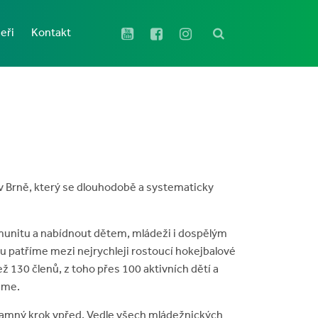
eři
Kontakt
 v Brně, který se dlouhodobě a systematicky
munitu a nabídnout dětem, mládeži i dospělým
mu patříme mezi nejrychleji rostoucí hokejbalové
 130 členů, z toho přes 100 aktivních dětí a
áme.
amný krok vpřed. Vedle všech mládežnických