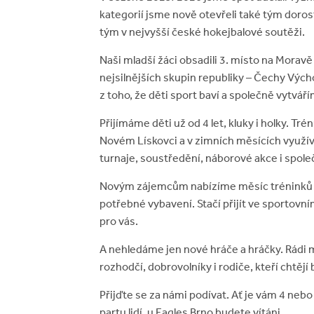
kategorií jsme nově otevřeli také tým dorost
tým v nejvyšší české hokejbalové soutěži.
Naši mladší žáci obsadili 3. místo na Moravě a
nejsilnějších skupin republiky – Čechy Výc
z toho, že děti sport baví a společně vytvář
Přijímáme děti už od 4 let, kluky i holky. T
Novém Lískovci a v zimních měsících využí
turnaje, soustředění, náborové akce i spole
Novým zájemcům nabízíme měsíc tréninků 
potřebné vybavení. Stačí přijít ve sportovním
pro vás.
A nehledáme jen nové hráče a hráčky. Rádi 
rozhodčí, dobrovolníky i rodiče, kteří chtějí
Přijďte se za námi podívat. Ať je vám 4 nebo
partu lidí, u Eagles Brno budete vítáni.