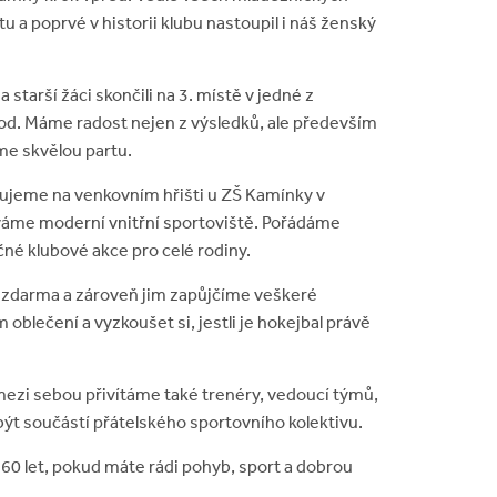
u a poprvé v historii klubu nastoupil i náš ženský
 starší žáci skončili na 3. místě v jedné z
hod. Máme radost nejen z výsledků, ale především
íme skvělou partu.
rénujeme na venkovním hřišti u ZŠ Kamínky v
váme moderní vnitřní sportoviště. Pořádáme
čné klubové akce pro celé rodiny.
zdarma a zároveň jim zapůjčíme veškeré
 oblečení a vyzkoušet si, jestli je hokejbal právě
mezi sebou přivítáme také trenéry, vedoucí týmů,
 být součástí přátelského sportovního kolektivu.
 60 let, pokud máte rádi pohyb, sport a dobrou