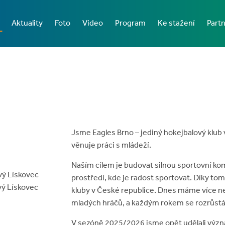
Aktuality
Foto
Video
Program
Ke stažení
Partn
Jsme Eagles Brno – jediný hokejbalový klub
věnuje práci s mládeží.
Naším cílem je budovat silnou sportovní ko
vý Lískovec
prostředí, kde je radost sportovat. Díky to
vý Lískovec
kluby v České republice. Dnes máme více než
mladých hráčů, a každým rokem se rozrůst
V sezóně 2025/2026 jsme opět udělali význ