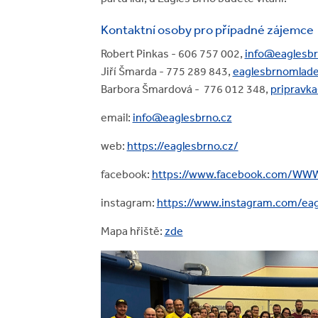
Kontaktní osoby pro případné zájemce
Robert Pinkas - 606 757 002,
info@eaglesbr
Jiří Šmarda - 775 289 843,
eaglesbrnomlad
Barbora Šmardová - 776 012 348,
pripravk
email:
info@eaglesbrno.cz
web:
https://eaglesbrno.cz/
facebook:
https://www.facebook.com/WWW
instagram:
https://www.instagram.com/eag
Mapa hřiště:
zde