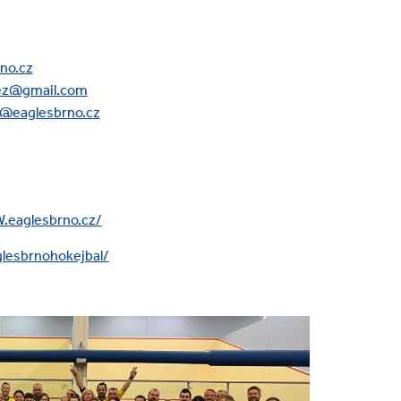
no.cz
ez@gmail.com
a@eaglesbrno.cz
.eaglesbrno.cz/
lesbrnohokejbal/