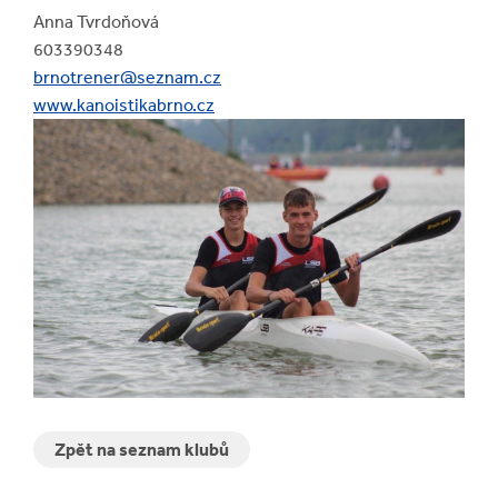
Anna Tvrdoňová
603390348
brnotrener@seznam.cz
www.kanoistikabrno.cz
Zpět na seznam klubů