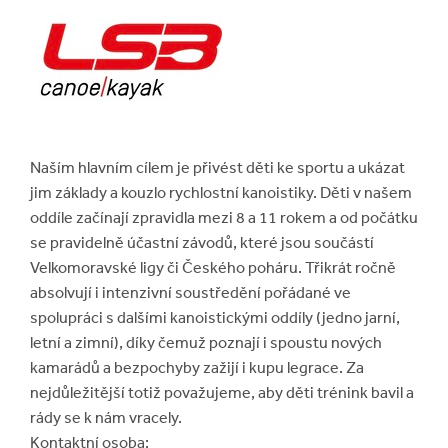
Naším hlavním cílem je přivést děti ke sportu a ukázat
jim základy a kouzlo rychlostní kanoistiky. Děti v našem
oddíle začínají zpravidla mezi 8 a 11 rokem a od počátku
se pravidelně účastní závodů, které jsou součástí
Velkomoravské ligy či Českého poháru. Třikrát ročně
absolvují i intenzivní soustředění pořádané ve
spolupráci s dalšími kanoistickými oddíly (jedno jarní,
letní a zimní), díky čemuž poznají i spoustu nových
kamarádů a bezpochyby zažijí i kupu legrace. Za
nejdůležitější totiž považujeme, aby děti trénink bavil a
rády se k nám vracely.
Kontaktní osoba: