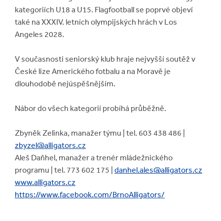
kategoriích U18 a U15. Flagfootball se poprvé objeví
také na XXXIV. letních olympijských hrách v Los
Angeles 2028.
V současnosti seniorský klub hraje nejvyšší soutěž v
České lize Amerického fotbalu a na Moravě je
dlouhodobě nejúspěšnějším.
Nábor do všech kategorií probíhá průběžně.
Zbyněk Zelinka, manažer týmu | tel. 603 438 486 |
zbyzel@alligators.cz
Aleš Daňhel, manažer a trenér mládežnického
programu | tel. 773 602 175 |
danhel.ales@alligators.cz
www.alligators.cz
https://www.facebook.com/BrnoAlligators/