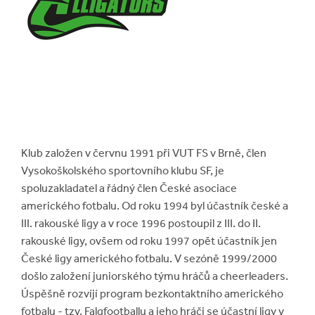
Klub založen v červnu 1991 při VUT FS v Brně, člen
Vysokoškolského sportovního klubu SF, je
spoluzakladatel a řádný člen České asociace
amerického fotbalu. Od roku 1994 byl účastník české a
III. rakouské ligy a v roce 1996 postoupil z III. do II.
rakouské ligy, ovšem od roku 1997 opět účastník jen
České ligy amerického fotbalu. V sezóně 1999/2000
došlo založení juniorského týmu hráčů a cheerleaders.
Úspěšně rozvíjí program bezkontaktního amerického
fotbalu - tzv. Falgfootballu a jeho hráči se účastní ligy v