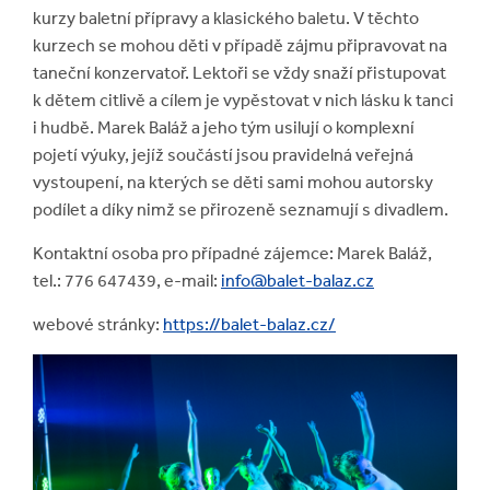
kurzy baletní přípravy a klasického baletu. V těchto
kurzech se mohou děti v případě zájmu připravovat na
taneční konzervatoř. Lektoři se vždy snaží přistupovat
k dětem citlivě a cílem je vypěstovat v nich lásku k tanci
i hudbě. Marek Baláž a jeho tým usilují o komplexní
pojetí výuky, jejíž součástí jsou pravidelná veřejná
vystoupení, na kterých se děti sami mohou autorsky
podílet a díky nimž se přirozeně seznamují s divadlem.
Kontaktní osoba pro případné zájemce: Marek Baláž,
tel.: 776 647439, e-mail:
info@balet-balaz.cz
webové stránky:
https://balet-balaz.cz/