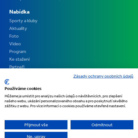
Nabídka
Sporty a kluby
Aktuality
Foto
Video
Program
Ke stažení
Partneři
Kontakt
Zásady ochrany osobních údajů
Pořadatelé
Používáme cookies
Můžeme je umístit pro analýzu našich údajů o návštěvnících, pro zlepšení
našeho webu, ukázání personalizovaného obsahu a pro poskytnutí skvělého
zážitku z webu. Pro více informací o cookies používáme otevřené nastavení.
Přijmout vše
Odmítnout
Ne, uprav