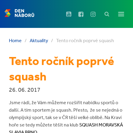
Home
/
Aktuality
/
Tento ročník poprvé squash
Tento ročník poprvé
squash
26. 06. 2017
Jsme rádi, že Vám můžeme rozšířit nabídku sportů o
další. A tím sportem je squash. Přesto, že se nejedná o
olympijský sport, tak se v ČR těší velké oblibě. Na Kraví
hoře se tedy můžete těšit na klub
SQUASH MORAVSKÁ
SLAVIA BRNO