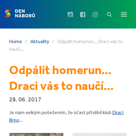
Home
/
Aktuality
/
Odpálit homerun... Draci vás to
naučí...
Odpálit homerun...
Draci vás to naučí...
28. 06. 2017
Je nám velkým pošešením, že účast přislíbil klub
Draci
Brno
...