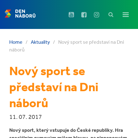
Home
/
Aktuality
/
Nový sport se představí na Dni
náborů
Nový sport se
představí na Dni
náborů
11. 07. 2017
Nový sport, který vstupuje do České republiky. Hra
speciálním gumovým míčem hlavou, na pinpongovém